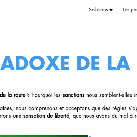
Solutions
Les pa
Pourquoi EasyDriver ?
La cond
Les ateliers
Les mob
Les modules
Le traj
RADOXE DE LA
Le véh
de la route
? Pourquoi les
sanctions
nous semblent-elles
i
aines, nous comprenons et acceptons que des règles s’app
entons
une sensation de liberté
, que nous avons du mal à r