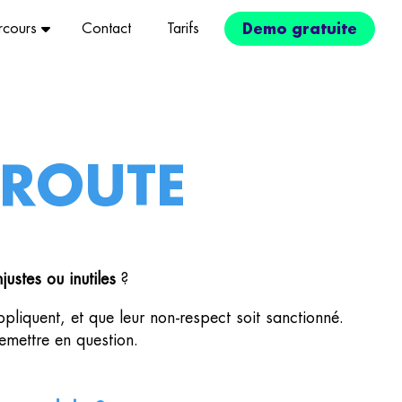
rcours
Contact
Tarifs
Demo gratuite
uite en ville
ilités actives
et domicile-travail
 ROUTE
icule de société
njustes ou inutiles
?
liquent, et que leur non-respect soit sanctionné.
emettre en question.